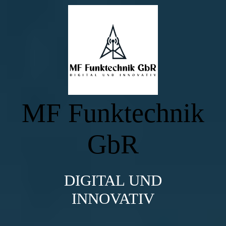
Startseite
Produkte & Dienstleistungen
MF Funktechnik
Funkversorgungsmessung
GbR
Elektrische Prüfung von Einsatzfahrzeugen
DIGITAL UND
Funktechnik
INNOVATIV