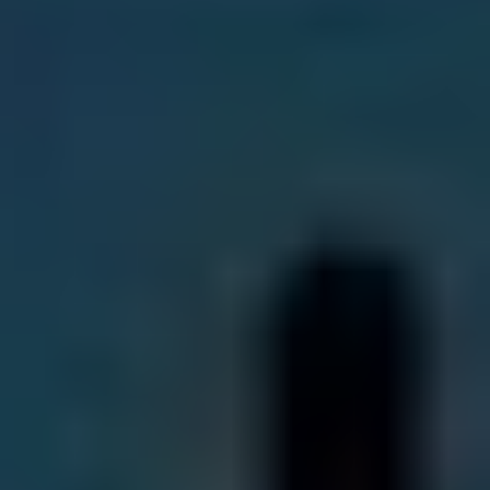
Alamos FE2
Alarmsensor V2
E-Check
Loxone Ihr Smart Home
Referenzen
Impressum